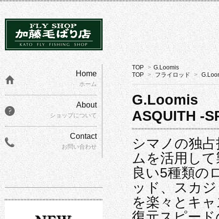
TOP
>
G.Loomis
Home
TOP
>
フライロッド
>
G.Loo
ホーム
G.Loomis
About
ASQUITH -S
ショップについて
Contact
シマノの独占
お問い合わせ
ムを活用して
良い5種類の
ッド、スカジ
を楽々とキャ
復元スピード