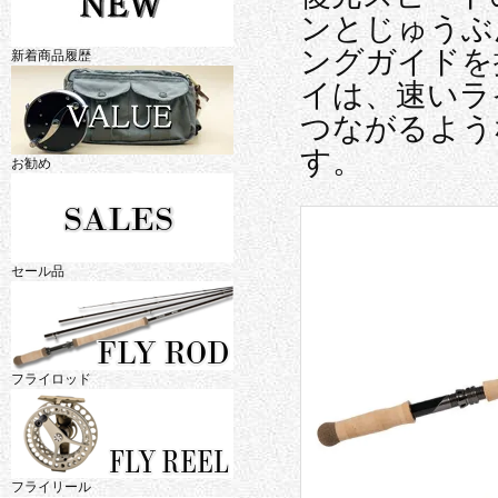
ンとじゅうぶ
ングガイドを
新着商品履歴
イは、速いラ
つながるよう
す。
お勧め
セール品
フライロッド
フライリール