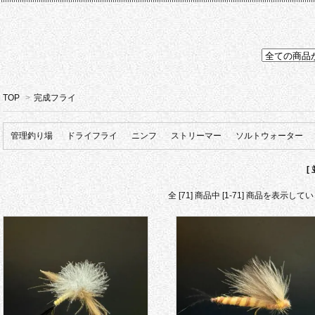
TOP
>
完成フライ
管理釣り場
ドライフライ
ニンフ
ストリーマー
ソルトウォーター
[
全 [71] 商品中 [1-71] 商品を表示して