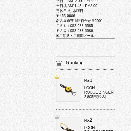
平日 AM12:00～PM8:00
土日祝 AM11:45～PM8:00
定休日 火･水曜日
〒463-0806
名古屋市守山区百合が丘2001
ＴＥＬ：052-938-5585
ＦＡＸ：052-938-5586
✉ご意見・ご質問メール
Ranking
1
No.
LOON
ROUGE ZINGER
2,805円(税込)
2
No.
LOON