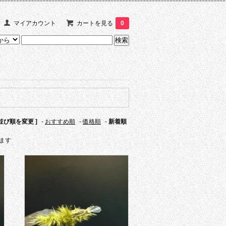
マイアカウント
カートを見る
0
 並び順を変更 ]
-
おすすめ順
-
価格順
-
新着順
います