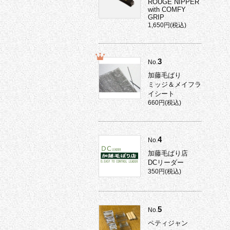
ROUGE NIPPER
with COMFY
GRIP
1,650円(税込)
3
No.
加藤毛ばり
ミッジ＆メイフラ
イシート
660円(税込)
4
No.
加藤毛ばり店
DCリーダー
350円(税込)
5
No.
ペティジャン