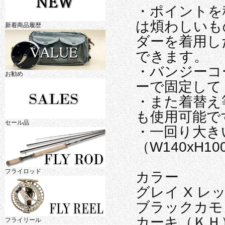
・ポイントを
は煩わしいも
新着商品履歴
ダーを着用し
できます。
・バンジーコ
お勧め
ーで固定して
・また着替え
も使用可能で
セール品
・一回り大きい
（W140xH
フライロッド
カラー
グレイ X レッド 
ブラックカ
カーキ（ＫＨ
フライリール