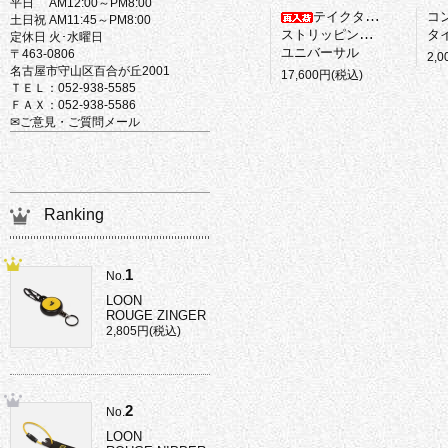
平日 AM12:00～PM8:00
テイクタックル
コ
土日祝 AM11:45～PM8:00
ストリッピングバスケット
タイ
定休日 火･水曜日
ユニバーサル
〒463-0806
2,
名古屋市守山区百合が丘2001
17,600円(税込)
ＴＥＬ：052-938-5585
ＦＡＸ：052-938-5586
✉ご意見・ご質問メール
Ranking
1
No.
LOON
ROUGE ZINGER
2,805円(税込)
2
No.
LOON