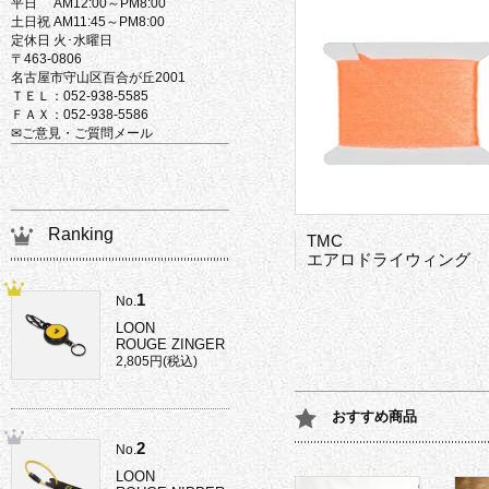
平日 AM12:00～PM8:00
土日祝 AM11:45～PM8:00
定休日 火･水曜日
〒463-0806
名古屋市守山区百合が丘2001
ＴＥＬ：052-938-5585
ＦＡＸ：052-938-5586
✉ご意見・ご質問メール
Ranking
TMC
エアロドライウィング
1
No.
LOON
ROUGE ZINGER
2,805円(税込)
おすすめ商品
2
No.
LOON