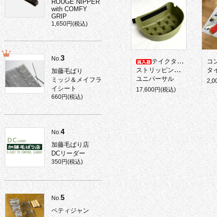
ROUGE NIPPER
with COMFY
GRIP
1,650円(税込)
3
No.
テイクタックル
コ
ストリッピングバスケット
タイ
加藤毛ばり
ユニバーサル
ミッジ＆メイフラ
2,
イシート
17,600円(税込)
660円(税込)
4
No.
加藤毛ばり店
DCリーダー
350円(税込)
5
No.
ペティジャン