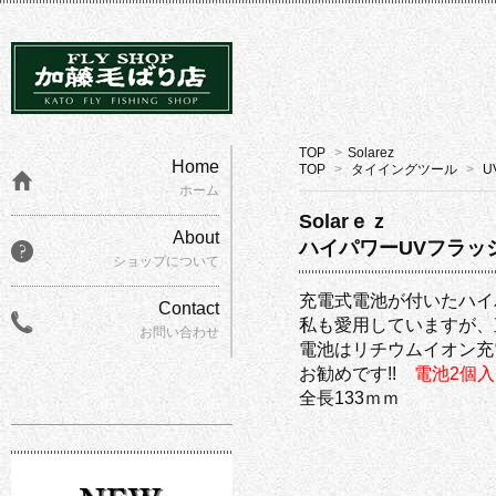
TOP
>
Solarez
Home
TOP
>
タイイングツール
>
U
ホーム
Solarｅｚ
About
ハイパワーUVフラッ
ショップについて
充電式電池が付いたハ
Contact
私も愛用していますが、
お問い合わせ
電池はリチウムイオン充
お勧めです!!
電池2個
全長133ｍｍ