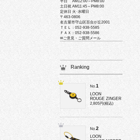
平日 AM12:00～PM8:00
土日祝 AM11:45～PM8:00
定休日 火･水曜日
〒463-0806
名古屋市守山区百合が丘2001
ＴＥＬ：052-938-5585
ＦＡＸ：052-938-5586
✉ご意見・ご質問メール
Ranking
1
No.
LOON
ROUGE ZINGER
2,805円(税込)
2
No.
LOON