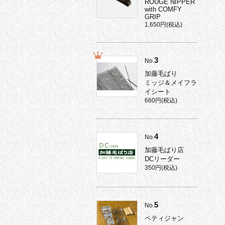
ROUGE NIPPER
with COMFY
GRIP
1,650円(税込)
3
No.
加藤毛ばり
ミッジ＆メイフラ
イシート
660円(税込)
4
No.
加藤毛ばり店
DCリーダー
350円(税込)
5
No.
ペティジャン