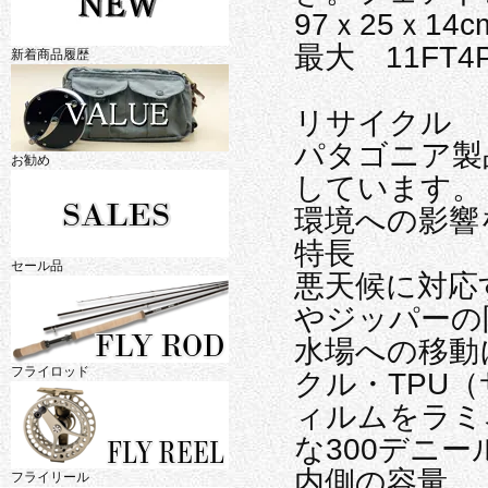
97ｘ25ｘ1
最大 11FT
新着商品履歴
リサイクル
パタゴニア製
お勧め
しています。
環境への影響
特長
セール品
悪天候に対応
やジッパーの
水場への移動
フライロッド
クル・TPU
ィルムをラミ
な300デニ
内側の容量
フライリール