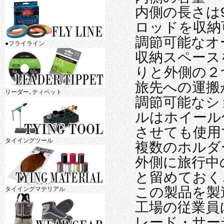
内側の長さは9
ロッドを収納
調節可能なオ
●フライライン
収納スペース
りと外側の２
旅先への運搬
リーダー､ティペット
調節可能なシ
ルはホイール
させても使用
タイイングツール
複数のホルダ
外側に旅行中
と留めておく
この製品を製
タイイングマテリアル
工場の従業員
レード・サー