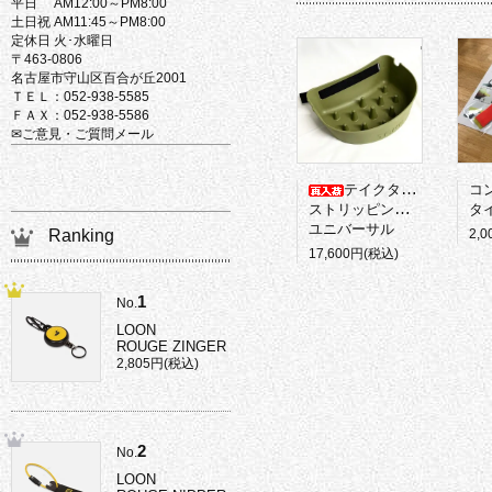
平日 AM12:00～PM8:00
土日祝 AM11:45～PM8:00
定休日 火･水曜日
〒463-0806
名古屋市守山区百合が丘2001
ＴＥＬ：052-938-5585
ＦＡＸ：052-938-5586
✉ご意見・ご質問メール
テイクタックル
コ
ストリッピングバスケット
タイ
ユニバーサル
2,
Ranking
17,600円(税込)
1
No.
LOON
ROUGE ZINGER
2,805円(税込)
2
No.
LOON