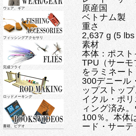
原産国
ウェア、ギア
ベトナム製
重さ
2,637 g (5 lbs
フィッシングアクセサリ
素材
本体：ポスト
TPU（サー
完成フライ
をラミネート
300デニー
ップストップ
ロッドメーキング
イクル・ポリ
ィング済み。
100％。本
ード・サーテ
書籍、ビデオ