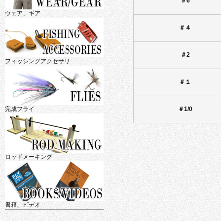
＃6
ウェア、ギア
＃４
＃2
フィッシングアクセサリ
＃１
＃1/0
完成フライ
ロッドメーキング
書籍、ビデオ