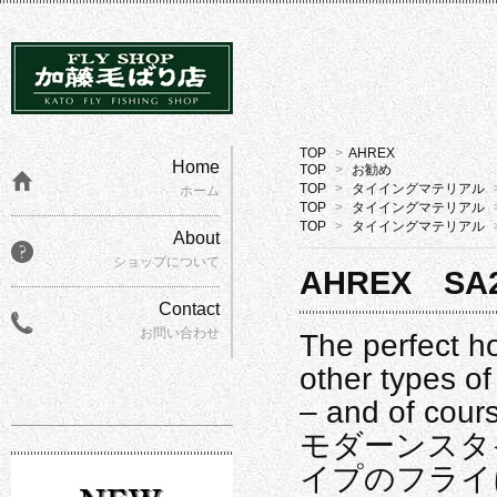
TOP
>
AHREX
Home
TOP
>
お勧め
TOP
>
タイイングマテリアル
ホーム
TOP
>
タイイングマテリアル
TOP
>
タイイングマテリアル
About
ショップについて
AHREX SA2
Contact
お問い合わせ
The perfect ho
other types of
– and of cours
‎モダーンス
イプのフライ