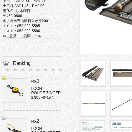
平日 AM12:00～PM8:00
土日祝 AM11:45～PM8:00
定休日 火･水曜日
〒463-0806
名古屋市守山区百合が丘2001
ＴＥＬ：052-938-5585
ＦＡＸ：052-938-5586
✉ご意見・ご質問メール
Ranking
1
No.
LOON
ROUGE ZINGER
2,805円(税込)
2
No.
LOON