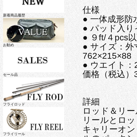
仕様
新着商品履歴
● 一体成形
● パッド入
● ９ft/４p
● サイズ：外寸
お勧め
762×215×8
● ウエイト：2
価格（税込）3
セール品
詳細
フライロッド
ロッド＆リー
リールとロッ
キャリーオン
フライリール