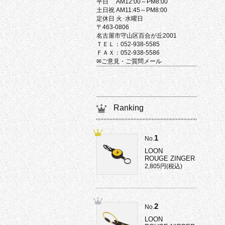
平日 AM12:00～PM8:00
土日祝 AM11:45～PM8:00
定休日 火･水曜日
〒463-0806
名古屋市守山区百合が丘2001
ＴＥＬ：052-938-5585
ＦＡＸ：052-938-5586
✉ご意見・ご質問メール
Ranking
1
No.
LOON
ROUGE ZINGER
2,805円(税込)
2
No.
LOON