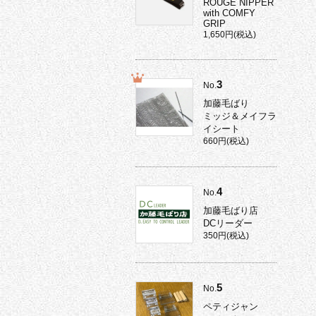
ROUGE NIPPER
with COMFY
GRIP
1,650円(税込)
3
No.
加藤毛ばり
ミッジ＆メイフラ
イシート
660円(税込)
4
No.
加藤毛ばり店
DCリーダー
350円(税込)
5
No.
ペティジャン