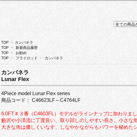
TOP
>
カンパネラ
TOP
>
新着商品履歴
TOP
>
お勧め
TOP
>
フライロッド
>
カンパネラ
カンパネラ
Lunar Flex
4Piece model Lunar Flex series
商品コード： C46623LF～C4764LF
6.0FT＃３番（C4603FL）モデルがラインナップに加わりま
藪沢や小渓流に丁度良い、取り回しのしやすい長さ。小さな
大きな魚は優しくいなす、しなやかながらもパワーを秘めた