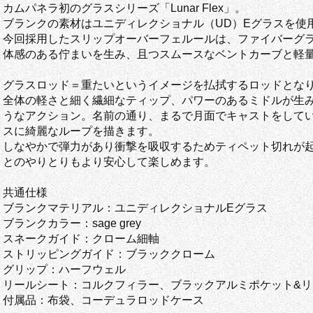
カムパネラ初のグラスシリーズ「Lunar Flex」。
ブランクの素材はユニディレクショナル（UD）Eグラスを使
今回採用したスリップオーバーフェルールは、ファイバーグ
体感のある佇まいを生み、且つスムースなベントカーブと軽
グラスロッド＝重たいというイメージを払拭するロッドとな
全体の軽さと細く繊細なティップ、パワーのあるミドルが生
うなアクション。名前の通り、まるで月面でキャストをして
スに綺麗なループを描きます。
しなやかで弾力があり衝撃を吸収するためティペット切れが起きづらく（
とのやりとりもより安心して楽しめます。
共通仕様
ブランクマテリアル：ユニディレクショナルEグラス
ブランクカラー：sage grey
スネークガイド：クローム細軸
ストリッピングガイド：ブラッククローム
グリップ：ハーフウェル
リールシート：コルクフィラー、ブラックアルミポケット&リ
付属品：布袋、コーデュラロッドケース