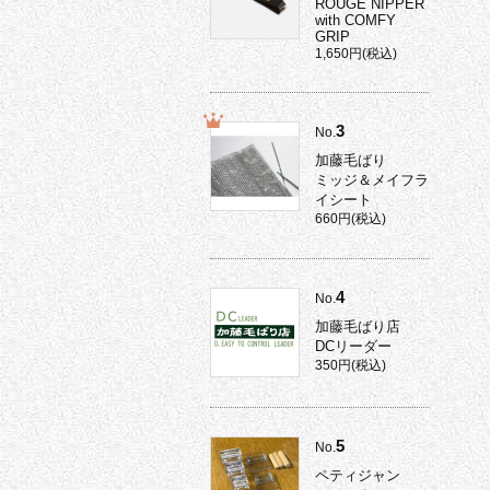
ROUGE NIPPER
with COMFY
GRIP
1,650円(税込)
3
No.
加藤毛ばり
ミッジ＆メイフラ
イシート
660円(税込)
4
No.
加藤毛ばり店
DCリーダー
350円(税込)
5
No.
ペティジャン