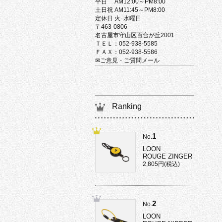
平日 AM12:00～PM8:00
土日祝 AM11:45～PM8:00
定休日 火･水曜日
〒463-0806
名古屋市守山区百合が丘2001
ＴＥＬ：052-938-5585
ＦＡＸ：052-938-5586
✉ご意見・ご質問メール
Ranking
1
No.
LOON
ROUGE ZINGER
2,805円(税込)
2
No.
LOON