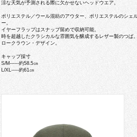
涼な天気が予測される際に欠かせないヘッドウエア。
ポリエステル／ウール混紡のアウター、ポリエステルのシェ
ー。
イヤーフラップはスナップ留めで収納可能。
時を超越したクラシカルな雰囲気を醸成するレザー製のつば
ロークラウン・デザイン。
キャップ採寸
S/M------約58.5㎝
L/XL-----約61㎝