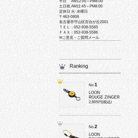
平日 AM12:00～PM8:00
土日祝 AM11:45～PM8:00
定休日 火･水曜日
〒463-0806
名古屋市守山区百合が丘2001
ＴＥＬ：052-938-5585
ＦＡＸ：052-938-5586
✉ご意見・ご質問メール
Ranking
1
No.
LOON
ROUGE ZINGER
2,805円(税込)
2
No.
LOON