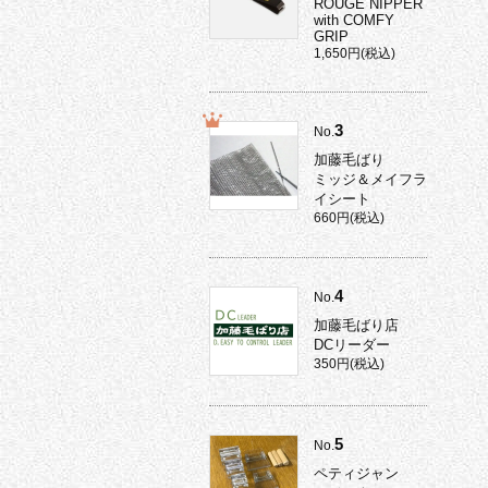
ROUGE NIPPER
with COMFY
GRIP
1,650円(税込)
3
No.
加藤毛ばり
ミッジ＆メイフラ
イシート
660円(税込)
4
No.
加藤毛ばり店
DCリーダー
350円(税込)
5
No.
ペティジャン