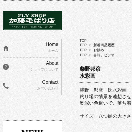
TOP
Home
TOP
>
新着商品履歴
TOP
>
お勧め
ホーム
TOP
>
書籍、ビデオ
About
柴野邦彦
ショップについて
水彩画
Contact
お問い合わせ
柴野 邦彦 氏水彩画
釣り場の情景を連想させ
奥深い色遣いで、落ち着
サイズ 八つ額の大きさ（