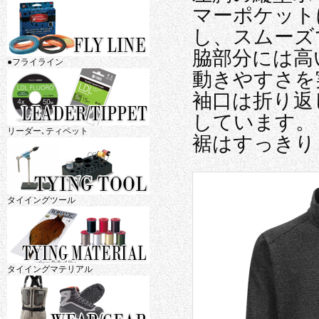
マーポケット
し、スムーズ
脇部分には高
●フライライン
動きやすさを
袖口は折り返
しています。
リーダー､ティペット
裾はすっきり
タイイングツール
タイイングマテリアル