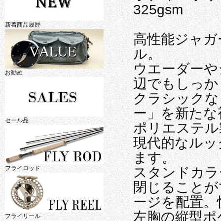
325gsm
新着商品履歴
高性能ジャガ
ル。
ウエーダーや
お勧め
辺でもしっか
クラシックな
ー」を新たな
セール品
ポリエステル
現代的なルッ
ます。
フライロッド
スタンドカラ
閉じることが
ージを配置。
左胸の縦型ポ
フライリール