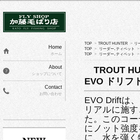
TOP
>
TROUT HUNTER
>
リ
Home
TOP
>
リーダー､ティペット
>
ホーム
TOP
>
リーダー､ティペット
>
About
TROUT H
ショップについて
EVO ドリ
Contact
お問い合わせ
EVO Dri
リアルに施す
た。このコー
にノット強度
に、水を弾く