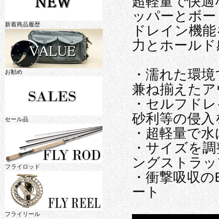
超軽量で快適
ッパーとボー
新着商品履歴
ドレイン機能
力とホールド
・濡れた環境
お勧め
兼ね揃えたア
・セルフドレ
砂利等の侵入
セール品
・超軽量で水
・サイズを調
ングストラッ
フライロッド
・衝撃吸収の
ート
フライリール