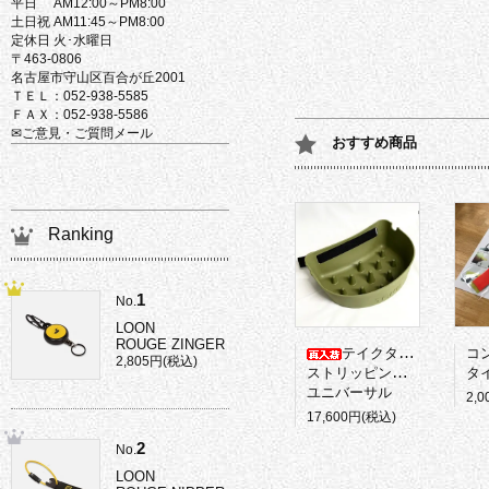
平日 AM12:00～PM8:00
土日祝 AM11:45～PM8:00
定休日 火･水曜日
〒463-0806
名古屋市守山区百合が丘2001
ＴＥＬ：052-938-5585
ＦＡＸ：052-938-5586
✉ご意見・ご質問メール
おすすめ商品
Ranking
1
No.
LOON
ROUGE ZINGER
テイクタックル
コ
2,805円(税込)
ストリッピングバスケット
タイ
ユニバーサル
2,
17,600円(税込)
2
No.
LOON