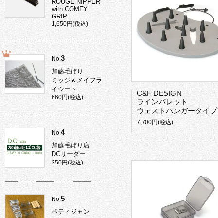
ROUGE NIPPER
with COMFY
GRIP
1,650円(税込)
3
No.
加藤毛ばり
ミッジ＆メイフラ
イシート
C&F DESIGN
660円(税込)
ラインパレット
ウェストハンガータイプ
7,700円(税込)
4
No.
加藤毛ばり店
DCリーダー
350円(税込)
5
No.
ペティジャン