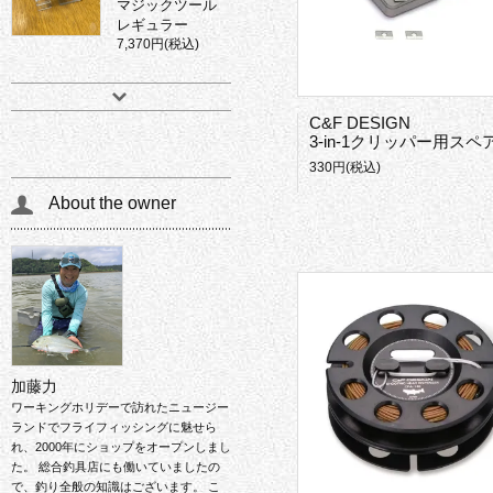
マジックツール
レギュラー
7,370円(税込)
C&F DESIGN
3-in-1クリッパー用スペアカッタ
330円(税込)
About the owner
加藤力
ワーキングホリデーで訪れたニュージー
ランドでフライフィッシングに魅せら
れ、2000年にショップをオープンしまし
た。 総合釣具店にも働いていましたの
で、釣り全般の知識はございます。 こ