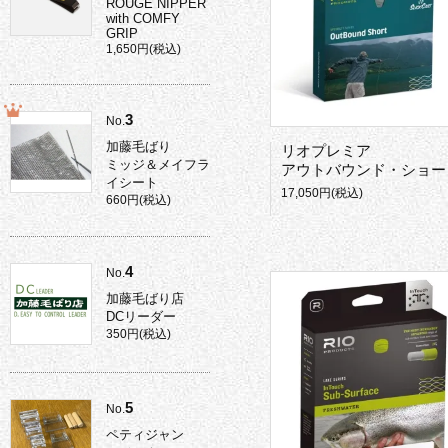
ROUGE NIPPER
with COMFY
GRIP
1,650円(税込)
3
No.
加藤毛ばり
リオプレミア
ミッジ＆メイフラ
アウトバウンド・ショー
イシート
17,050円(税込)
660円(税込)
4
No.
加藤毛ばり店
DCリーダー
350円(税込)
5
No.
ペティジャン