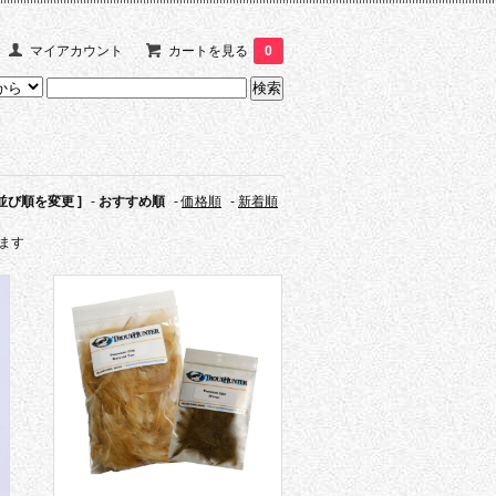
マイアカウント
カートを見る
0
 並び順を変更 ]
-
おすすめ順
-
価格順
-
新着順
います