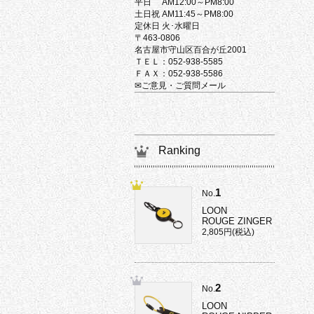
平日 AM12:00～PM8:00
土日祝 AM11:45～PM8:00
定休日 火･水曜日
〒463-0806
名古屋市守山区百合が丘2001
ＴＥＬ：052-938-5585
ＦＡＸ：052-938-5586
✉ご意見・ご質問メール
Ranking
1
No.
LOON
ROUGE ZINGER
2,805円(税込)
2
No.
LOON