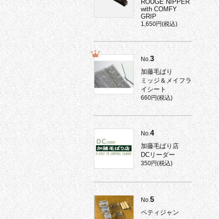
ROUGE NIPPER
with COMFY
GRIP
1,650円(税込)
3
No.
加藤毛ばり
ミッジ＆メイフラ
イシート
660円(税込)
4
No.
加藤毛ばり店
DCリーダー
350円(税込)
5
No.
ペティジャン