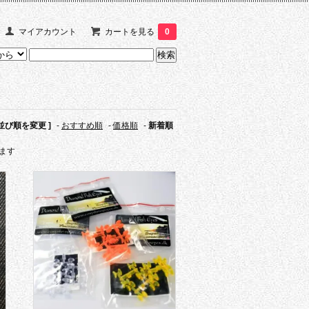
マイアカウント
カートを見る
0
 並び順を変更 ]
-
おすすめ順
-
価格順
-
新着順
います