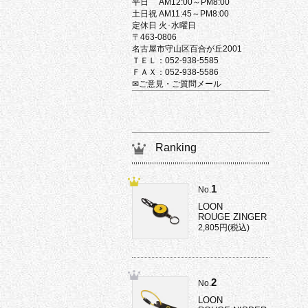
平日 AM12:00～PM8:00
土日祝 AM11:45～PM8:00
定休日 火･水曜日
〒463-0806
名古屋市守山区百合が丘2001
ＴＥＬ：052-938-5585
ＦＡＸ：052-938-5586
✉ご意見・ご質問メール
Ranking
1
No.
LOON
ROUGE ZINGER
2,805円(税込)
2
No.
LOON