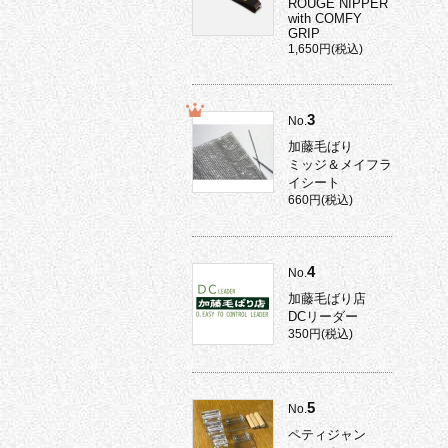
ROUGE NIPPER
with COMFY
GRIP
1,650円(税込)
3
No.
加藤毛ばり
ミッジ＆メイフラ
イシート
660円(税込)
4
No.
加藤毛ばり店
DCリーダー
350円(税込)
5
No.
ペティジャン