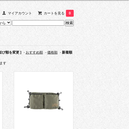
マイアカウント
カートを見る
0
 並び順を変更 ]
-
おすすめ順
-
価格順
-
新着順
います