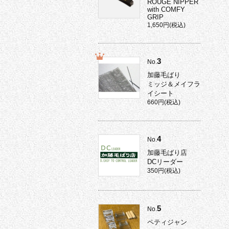
ROUGE NIPPER
with COMFY
GRIP
1,650円(税込)
3
No.
加藤毛ばり
ミッジ＆メイフラ
イシート
660円(税込)
4
No.
加藤毛ばり店
DCリーダー
350円(税込)
5
No.
ペティジャン