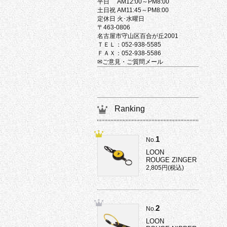
平日 AM12:00～PM8:00
土日祝 AM11:45～PM8:00
定休日 火･水曜日
〒463-0806
名古屋市守山区百合が丘2001
ＴＥＬ：052-938-5585
ＦＡＸ：052-938-5586
✉ご意見・ご質問メール
Ranking
1
No.
LOON
ROUGE ZINGER
2,805円(税込)
2
No.
LOON