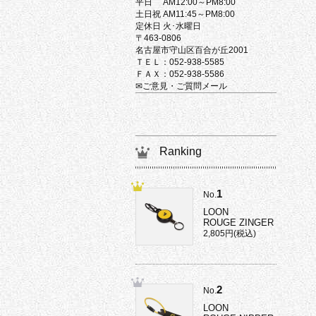
平日 AM12:00～PM8:00
土日祝 AM11:45～PM8:00
定休日 火･水曜日
〒463-0806
名古屋市守山区百合が丘2001
ＴＥＬ：052-938-5585
ＦＡＸ：052-938-5586
✉ご意見・ご質問メール
Ranking
1
No.
LOON
ROUGE ZINGER
2,805円(税込)
2
No.
LOON