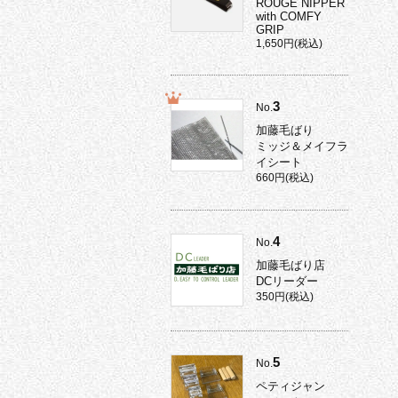
ROUGE NIPPER
with COMFY
GRIP
1,650円(税込)
3
No.
加藤毛ばり
ミッジ＆メイフラ
イシート
660円(税込)
4
No.
加藤毛ばり店
DCリーダー
350円(税込)
5
No.
ペティジャン