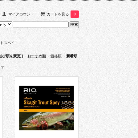
マイアカウント
カートを見る
0
トスペイ
 並び順を変更 ]
-
おすすめ順
-
価格順
-
新着順
ます