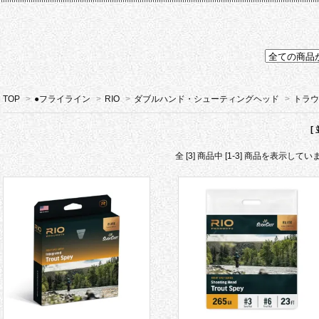
TOP
>
●フライライン
>
RIO
>
ダブルハンド・シューティングヘッド
>
トラウ
[
全 [3] 商品中 [1-3] 商品を表示してい