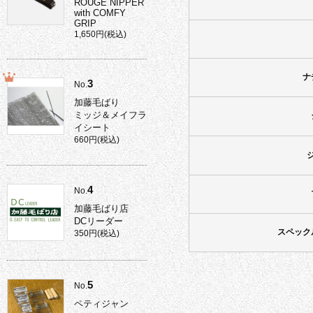
ROUGE NIPPER
with COMFY
GRIP
1,650円(税込)
ナ
3
No.
加藤毛ばり
ミッジ＆メイフラ
イシート
660円(税込)
4
No.
加藤毛ばり店
DCリーダー
スペック
350円(税込)
5
No.
ペティジャン