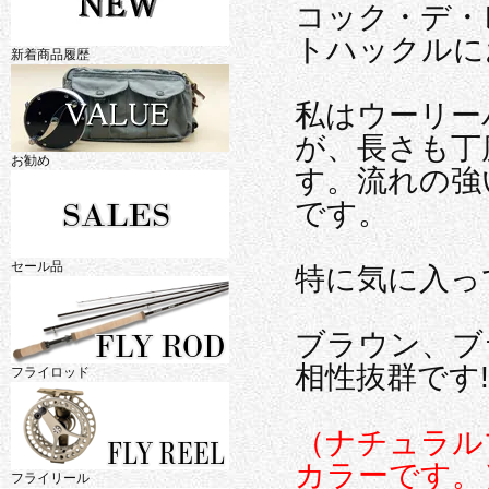
コック・デ・
トハックルに
新着商品履歴
私はウーリー
が、長さも丁
お勧め
す。流れの強
です。
セール品
特に気に入っ
ブラウン、ブ
相性抜群です!!<
フライロッド
（ナチュラル
カラーです。
フライリール