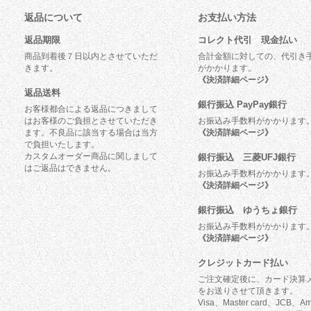
返品について
お支払い方法
返品期限
コレクト代引 現金払い
商品到着後７日以内とさせていただ
合計金額に対しての、代引き
きます。
がかかります。
《決済詳細ページ》
返品送料
銀行振込 PayPay銀行
お客様都合による返品につきまして
はお客様のご負担とさせていただき
お振込み手数料がかかります
ます。不良品に該当する場合は当方
《決済詳細ページ》
で負担いたします。
カスタムオーダー商品に関しまして
銀行振込 三菱UFJ銀行
はご返品はできません。
お振込み手数料がかかります
《決済詳細ページ》
銀行振込 ゆうちょ銀行
お振込み手数料がかかります
《決済詳細ページ》
クレジットカード払い
ご注文確定後に、カード決算
をお送りさせて頂きます。
Visa、Master card、JCB、Am