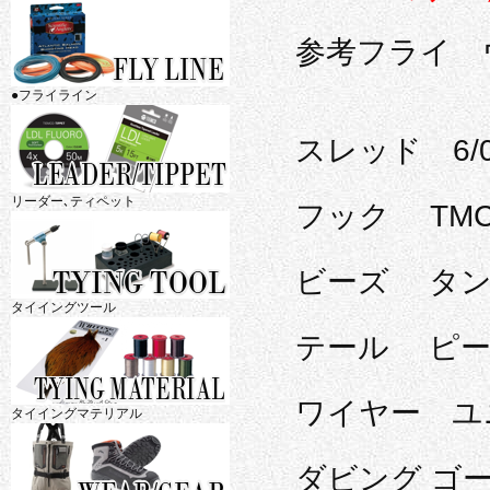
参考フライ 
●フライライン
スレッド
6
リーダー､ティペット
フック
TMC
ビーズ
タン
タイイングツール
テール
ピ
ワイヤー
ユ
タイイングマテリアル
ダビング
ゴ