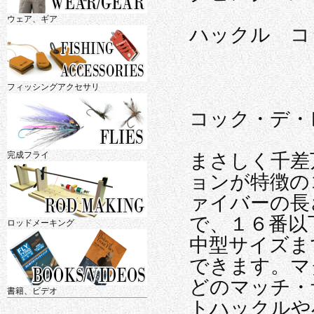
ウェア、ギア
ハックル
コ
フィッシングアクセサリ
コック・デ・
完成フライ
まさしく千差
ョンが特徴の
ァイバーの長
で、１６番以
ロッドメーキング
中型サイズま
できます。マ
どのマッチ・
書籍、ビデオ
トハックルや