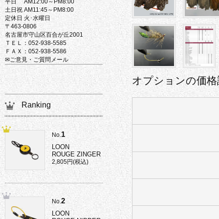
平日 AM12:00～PM8:00
土日祝 AM11:45～PM8:00
定休日 火･水曜日
〒463-0806
名古屋市守山区百合が丘2001
ＴＥＬ：052-938-5585
ＦＡＸ：052-938-5586
✉ご意見・ご質問メール
オプションの価格
Ranking
1
No.
LOON
ROUGE ZINGER
2,805円(税込)
2
No.
LOON