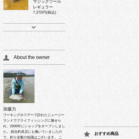
マジックツール
レギュラー
7,370円(税込)
About the owner
加藤力
ワーキングホリデーで訪れたニュージー
ランドでフライフィッシングに魅せら
れ、2000年にショップをオープンしまし
た。 総合釣具店にも働いていましたの
おすすめ商品
で、釣り全般の知識はございます。 こ